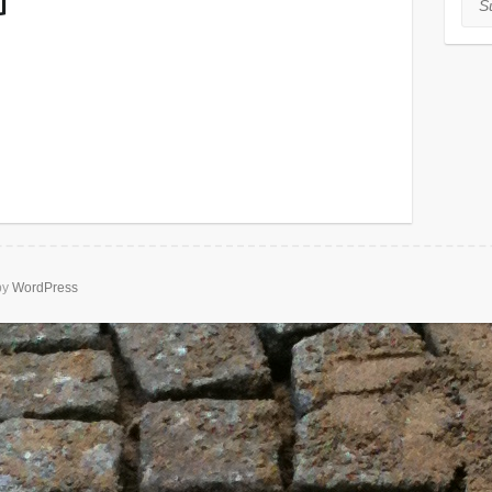
u
by
WordPress